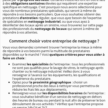
à des
obligations sanitaires
élevées qui requièrent une expertise
spécifique en nettoyage. C'est pourquoi nous avons sélectionné pour
vous de nombreux prestataires spécialisés, qui seront à même de
répondre à vos besoins particuliers. Que vous souhaitiez obtenir des
prestations
d'entretien
régulier, que vous ayez besoin de l'expertise
de spécialistes en
nettoyage industriel
, ou que vous ayez à
désinfecter des locaux après un sinistre, vous trouverez sur cette page
des professionnels du
nettoyage de locaux
qui seront à même de
répondre à vos attentes.
Comment choisir votre entreprise de nettoyage ?
Vous vous demandez comment trouver l'entreprise la mieux à même
de répondre à vos besoins parmi la multitude de prestataires
disponibles sur le marché ? Voici
quelques critères pour vous aider à
faire un choix
:
Examinez
les spécialités
de l'entreprise : tous les professionnels
ne sont pas qualifiés pour le lavage de vitres, le nettoyage après
chantier ou le nettoyage industriel. Veillez donc à vous
renseigner à l'avance sur les équipements, les qualifications et
l'expérience du prestataire.
Optez pour
la proximité géographique
: choisir un
professionnel proche des lieux à nettoyer vous permettra de
réduire les frais liés aux déplacements.
Renseignez-vous sur
les disponibilités horaires
de l'entreprise :
vous souhaitez bénéficier d'un service de nettoyage en dehors
des heures de bureau ou pendant la nuit afin de préserver le bon
déroulement de vos activités ? Vérifiez que l'entreprise propose
un service 24h/24 et 7j/7.